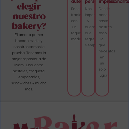
auténtico:
personalizada:
impresionante
elegir
Recetas
Nos
Desde
nuestro
tradicionales
importas,
panes
con
y
hasta
bakery?
un
queremos
postres,
toque
que
todo
El amor a primer
moderno.
regreses
lo
bocado existe y
siempre.
que
nosotros somos la
necesitas
prueba. Tenemos la
en
mejor reposteria de
un
Miami. Encuentra
solo
pasteles, croqueta,
lugar.
empanadas,
sandwiches y mucho
más.