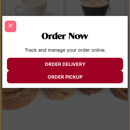
Order Now
Café con leche
Café cubano
Track and manage your order online.
$
24.99
$
24.99
AÑADIR AL CARRITO
AÑADIR AL CARRITO
ORDER DELIVERY
VER MENÚ
ORDER PICKUP