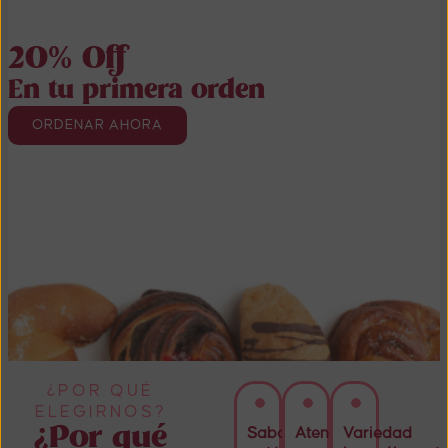
20% Off
En tu primera orden
ORDENAR AHORA
¿POR QUÉ
ELEGIRNOS?
¿Por qué
Sabor
Atención
Variedad