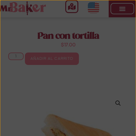
Pan con tortilla
$
17.00
AÑADIR AL CARRITO