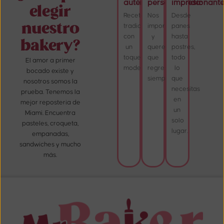
auténtico:
personalizada:
impresionante
elegir
Recetas
Nos
Desde
nuestro
tradicionales
importas,
panes
con
y
hasta
bakery?
un
queremos
postres,
toque
que
todo
El amor a primer
moderno.
regreses
lo
bocado existe y
siempre.
que
nosotros somos la
necesitas
prueba. Tenemos la
en
mejor reposteria de
un
Miami. Encuentra
solo
pasteles, croqueta,
lugar.
empanadas,
sandwiches y mucho
más.