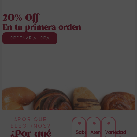
20% Off
En tu primera orden
ORDENAR AHORA
¿POR QUÉ
ELEGIRNOS?
¿Por qué
Sabor
Atención
Variedad