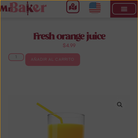
Fresh orange juice
$
4.99
AÑADIR AL CARRITO