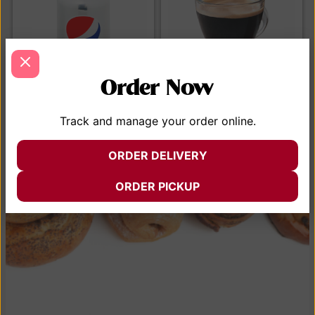
Order Now
Diet pepsi
Café cubano
Track and manage your order online.
$
4.99
$
24.99
AÑADIR AL CARRITO
AÑADIR AL CARRITO
ORDER DELIVERY
VER MENÚ
ORDER PICKUP