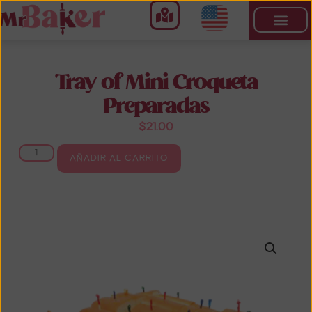
Tray of Mini Croqueta
Preparadas
$
21.00
AÑADIR AL CARRITO