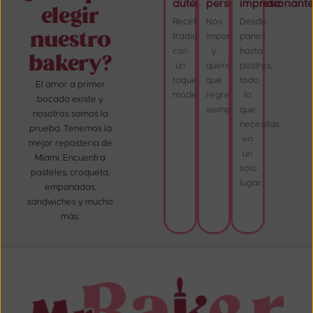
auténtico:
personalizada:
impresionante
elegir
Recetas
Nos
Desde
nuestro
tradicionales
importas,
panes
con
y
hasta
bakery?
un
queremos
postres,
toque
que
todo
El amor a primer
moderno.
regreses
lo
bocado existe y
siempre.
que
nosotros somos la
necesitas
prueba. Tenemos la
en
mejor reposteria de
un
Miami. Encuentra
solo
pasteles, croqueta,
lugar.
empanadas,
sandwiches y mucho
más.