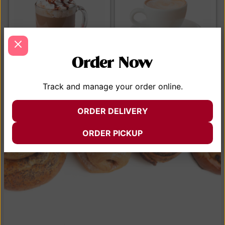
Order Now
Hot chocolate
Café con leche
Track and manage your order online.
$
24.99
$
24.99
AÑADIR AL CARRITO
AÑADIR AL CARRITO
ORDER DELIVERY
VER MENÚ
ORDER PICKUP