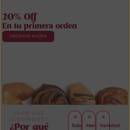
20% Off
En tu primera orden
ORDENAR AHORA
¿POR QUÉ
ELEGIRNOS?
¿Por qué
Sabor
Atención
Variedad