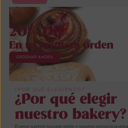
20% Off
En tu primera orden
ORDENAR AHORA
¿POR QUÉ ELEGIRNOS?
¿Por qué elegir
nuestro bakery?
El amor a primer bocado existe y nosotros somos la prueba