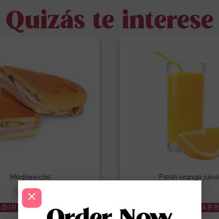
Quizás te interese
Medianoche
Fresh orange juice
$
17.00
$
4.99
DIR AL CARRITO
AÑADIR AL CAR