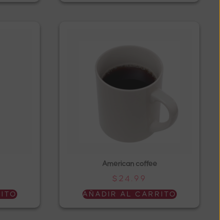
American coffee
$
24.99
RITO
AÑADIR AL CARRITO