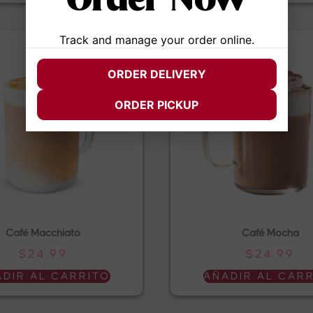
Order Now
Track and manage your order online.
ORDER DELIVERY
ORDER PICKUP
Café Macchiato
Café Mocha
$
24.99
$
24.99
DIR AL CARRITO
AÑADIR AL CAR