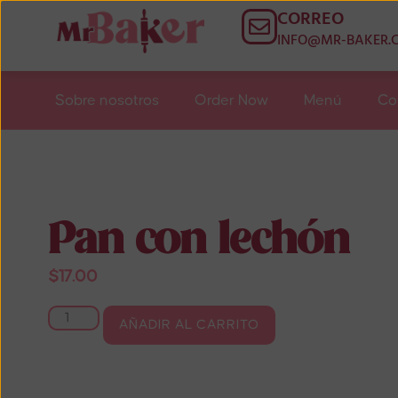
CORREO
INFO@MR-BAKER.
Sobre nosotros
Order Now
Menú
Co
Pan con lechón
$
17.00
AÑADIR AL CARRITO