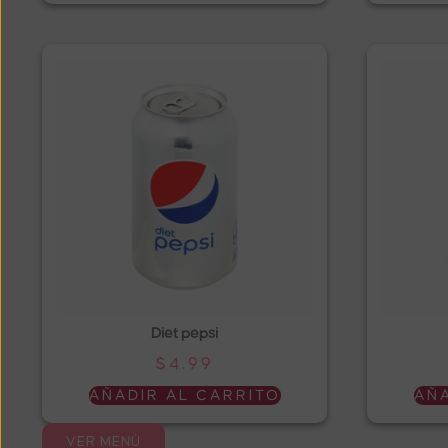
Diet pepsi
$
4.99
AÑADIR AL CARRITO
AÑA
VER MENÚ