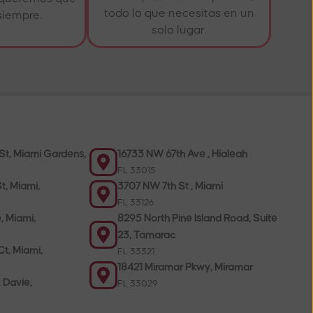
todo lo que necesitas en un
siempre.
solo lugar.
St, Miami Gardens,
16733 NW 67th Ave , Hialeah
FL 33015
t, Miami,
3707 NW 7th St , Miami
FL 33126
, Miami,
8295 North Pine Island Road, Suite
23, Tamarac
t, Miami,
FL 33321
18421 Miramar Pkwy, Miramar
, Davie,
FL 33029