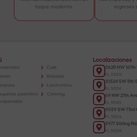
toque moderno.
regreses 
ú
Localizaciones
ndwiches
Café
5628 NW 167th 
FL 33014
stries
Bebidas
10524 SW 8th S
sayuno
Lunch menu
FL 33174
oquetas, pastelitos
Catering
69 NW 27th Ave
empanadas
FL 33125
9059 SW 73rd C
FL 33156
5977 Stirling Rd
FL 33314