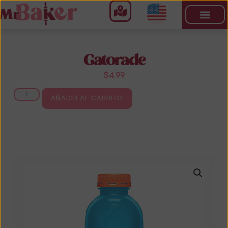
Gatorade
$
4.99
AÑADIR AL CARRITO