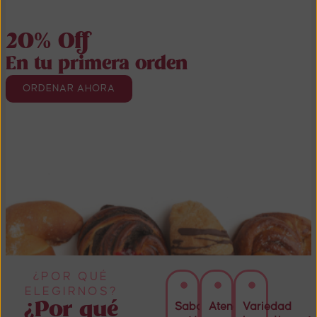
20% Off
En tu primera orden
ORDENAR AHORA
¿POR QUÉ
ELEGIRNOS?
¿Por qué
Sabor
Atención
Variedad