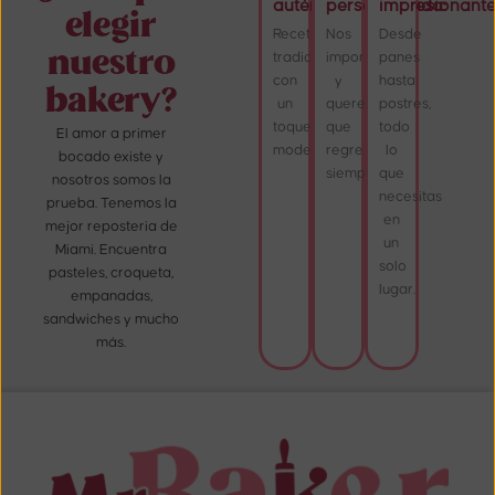
auténtico:
personalizada:
impresionante
elegir
Recetas
Nos
Desde
nuestro
tradicionales
importas,
panes
con
y
hasta
bakery?
un
queremos
postres,
toque
que
todo
El amor a primer
moderno.
regreses
lo
bocado existe y
siempre.
que
nosotros somos la
necesitas
prueba. Tenemos la
en
mejor reposteria de
un
Miami. Encuentra
solo
pasteles, croqueta,
lugar.
empanadas,
sandwiches y mucho
más.