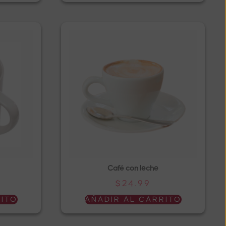
Café con leche
$
24.99
RITO
AÑADIR AL CARRITO