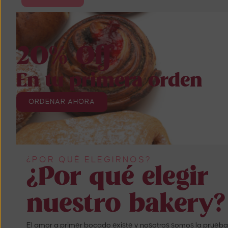
20% Off
En tu primera orden
ORDENAR AHORA
¿POR QUÉ ELEGIRNOS?
¿Por qué elegir
nuestro bakery?
El amor a primer bocado existe y nosotros somos la prueba