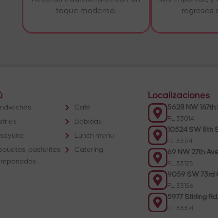
toque moderno.
regreses 
ú
Localizaciones
ndwiches
Café
5628 NW 167th 
FL 33014
stries
Bebidas
10524 SW 8th S
sayuno
Lunch menu
FL 33174
oquetas, pastelitos
Catering
69 NW 27th Ave
empanadas
FL 33125
9059 SW 73rd C
FL 33156
5977 Stirling Rd
FL 33314