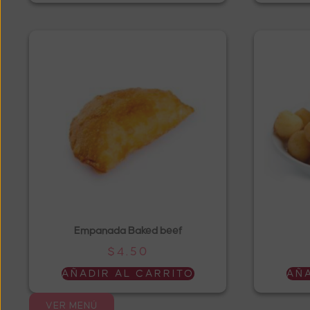
Empanada Baked beef
$
4.50
AÑADIR AL CARRITO
AÑA
VER MENÚ