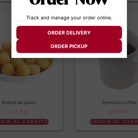
Order Now
Track and manage your order online.
ORDER DELIVERY
ORDER PICKUP
Bolitas de queso
American coffee
$
4.50
$
24.99
DIR AL CARRITO
AÑADIR AL CAR