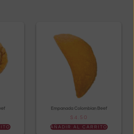
eef
Empanada Colombian Beef
$
4.50
RITO
AÑADIR AL CARRITO