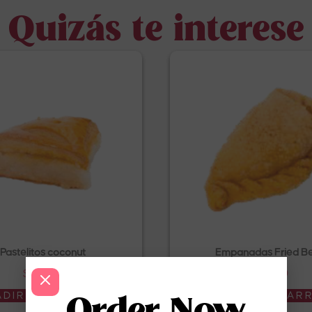
Quizás te interese
Pastelitos coconut
Empanadas Fried B
$
4.50
$
4.50
DIR AL CARRITO
AÑADIR AL CAR