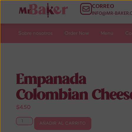
CORREO
INFO@MR-BAKER.
Sobre nosotros
Order Now
Menú
Co
Empanada
Colombian Chees
$
4.50
AÑADIR AL CARRITO