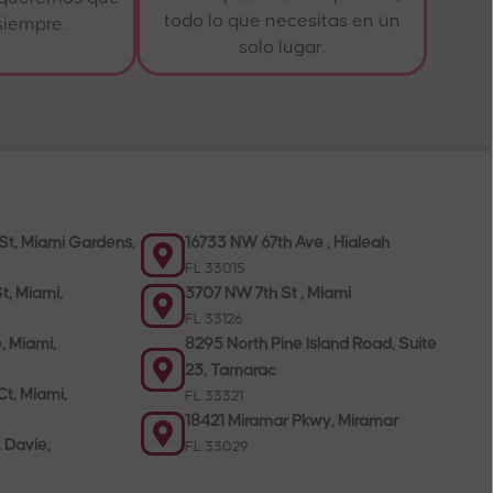
todo lo que necesitas en un
siempre.
solo lugar.
St, Miami Gardens,
16733 NW 67th Ave , Hialeah
FL 33015
t, Miami,
3707 NW 7th St , Miami
FL 33126
, Miami,
8295 North Pine Island Road, Suite
23, Tamarac
t, Miami,
FL 33321
18421 Miramar Pkwy, Miramar
, Davie,
FL 33029